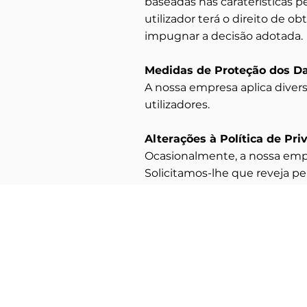
baseadas nas caraterísticas p
utilizador terá o direito de 
impugnar a decisão adotada.
Medidas de Proteção dos D
A nossa empresa aplica diver
utilizadores.
Alterações à Política de Pri
Ocasionalmente, a nossa empre
Solicitamos-lhe que reveja p
SaborFrio
Onde
Produtos alimentares
Rua Hern
congelados de qualidade.
2820-63
Distribuição na região da Grande