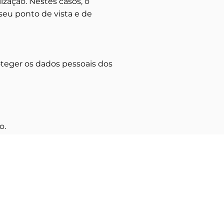
ização. Nestes casos, o
seu ponto de vista e de
oteger os dados pessoais dos
o.
Informação Legal
Política de Cookies
nacional)
Política de Privacidade
Livro de Reclamações