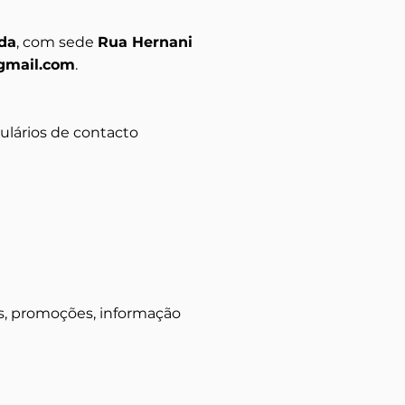
Lda
, com sede
Rua Hernani
gmail.com
.
ulários de contacto
s, promoções, informação