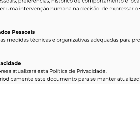
essoais, preferências, histórico de comportamento e local
obter uma intervenção humana na decisão, de expressar o 
ados Pessoais
sas medidas técnicas e organizativas adequadas para pr
vacidade
sa atualizará esta Política de Privacidade.
eriodicamente este documento para se manter atualizad
 Estamos
Contacte-nos
Telefone:
212 252 366
ani Cidade nº3
(
Chamada para a rede fixa 
5 Charneca da Caparica